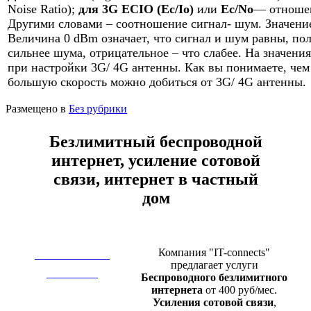
Noise Ratio);
для 3G
ECIO (Ec/Io)
или
Ec/No
— отноше
Другими словами – соотношение сигнал- шум. Значение
Величина 0 dBm означает, что сигнал и шум равны, по
сильнее шума, отрицательное – что слабее. На значени
при настройки 3G/ 4G антенны. Как вы понимаете, чем
большую скорость можно добиться от 3G/ 4G антенны.
Размещено в
Без рубрики
Безлимитный беспроводной
интернет, усиление сотовой
связи, интернет в частный
дом
Компания "IT-connects"
БЕЗЛИМИТНЫЙ
предлагает услуги
ИНТЕРНЕТ
Беспроводного безлимитного
интернета
от 400 руб/мес.
Усиления сотовой связи
,