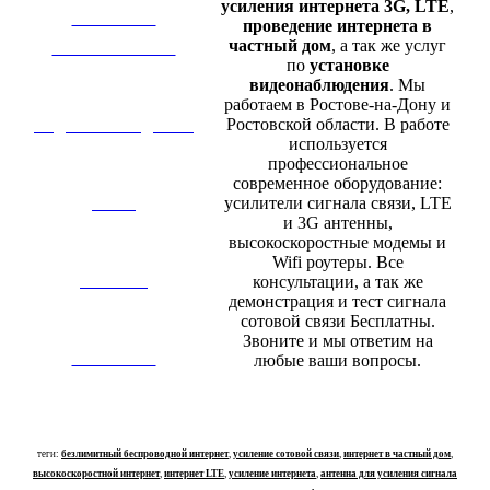
усиления интернета 3G, LTE
,
УСИЛЕНИЕ
проведение интернета в
частный дом
, а так же услуг
СОТОВОЙ СВЯЗИ
по
установке
видеонаблюдения
. Мы
работаем в Ростове-на-Дону и
Ростовской области. В работе
ВИДЕОНАБЛЮДЕНИЕ
используется
профессиональное
современное оборудование:
усилители сигнала связи, LTE
О НАС
и 3G антенны,
высокоскоростные модемы и
Wifi роутеры. Все
консультации, а так же
КАТАЛОГ
демонстрация и тест сигнала
сотовой связи Бесплатны.
Звоните и мы ответим на
КОНТАКТЫ
любые ваши вопросы.
теги:
безлимитный беспроводной интернет
,
усиление сотовой связи
,
интернет в частный дом
,
высокоскоростной интернет
,
интернет LTE
,
усиление интернета
,
антенна для усиления сигнала